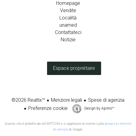
Homepage
Vendite
Località
unamed
Contattateci
Notizie
Espace propriétaire
Menzioni legali
Spese di agenzia
©2026 Realtix™
Preferenze cookie
Design by
Apimo™
Questo sito è protetto da reCAPTCHA e si applicano le norme sulla
privacy
e i
termini
di servizio
di Google.