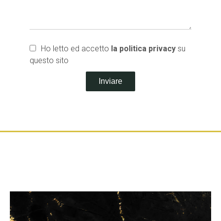
Ho letto ed accetto
la politica privacy
su
questo sito
Inviare