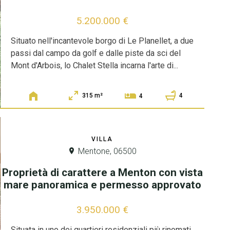
5.200.000 €
Situato nell'incantevole borgo di Le Planellet, a due
passi dal campo da golf e dalle piste da sci del
Mont d'Arbois, lo Chalet Stella incarna l'arte di...
315 m²
4
4
VILLA
Mentone, 06500
Proprietà di carattere a Menton con vista
mare panoramica e permesso approvato
3.950.000 €
Situata in uno dei quartieri residenziali più rinomati