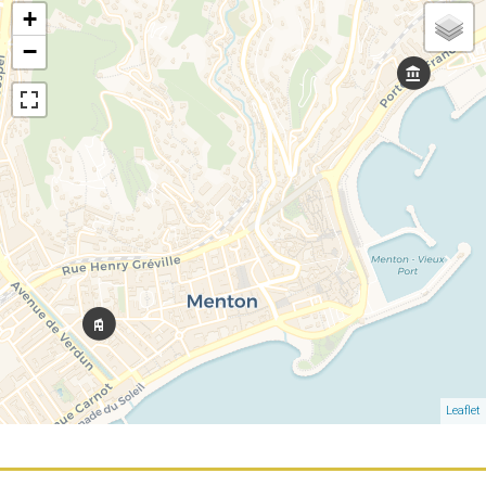
+
−
Leaflet