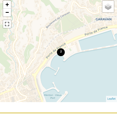
+
−
2
Leaflet