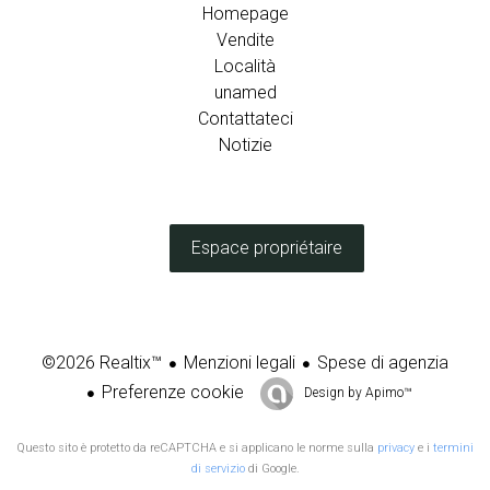
Homepage
Vendite
Località
unamed
Contattateci
Notizie
Espace propriétaire
Menzioni legali
Spese di agenzia
©2026 Realtix™
Preferenze cookie
Design by
Apimo™
Questo sito è protetto da reCAPTCHA e si applicano le norme sulla
privacy
e i
termini
di servizio
di Google.