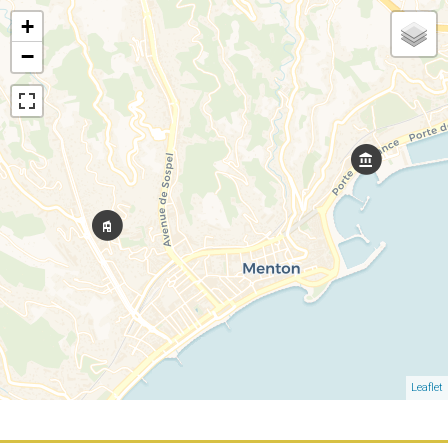
+
−
Leaflet