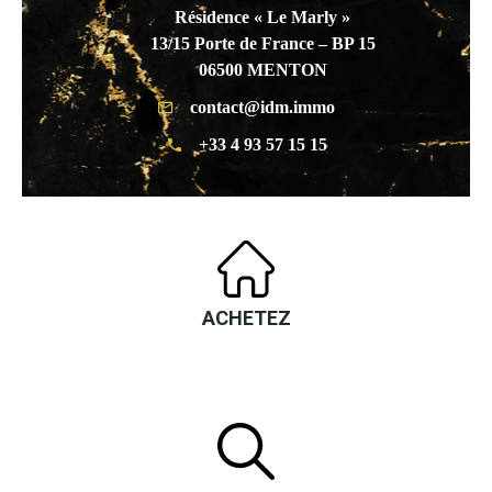
Résidence « Le Marly »
13/15 Porte de France – BP 15
06500 MENTON
contact@idm.immo
+33 4 93 57 15 15
BEAUSOLEIL
19 Boulevard De La République
06240 Beausoleil
ACHETEZ