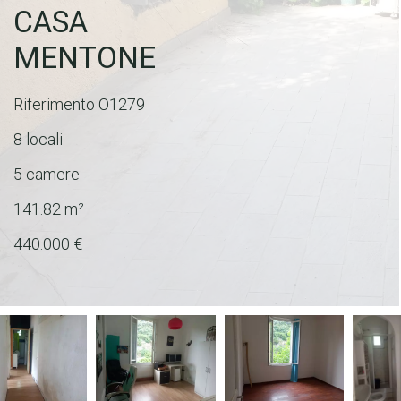
CASA
MENTONE
Riferimento
O1279
8 locali
5 camere
141.82
m²
440.000 €