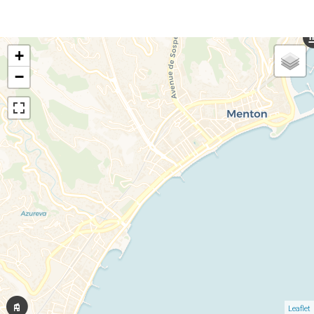
+
−
Leaflet