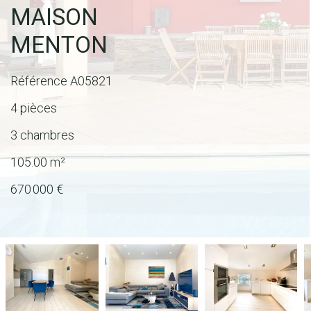
MAISON
MENTON
Référence
A05821
4 pièces
3 chambres
105.00
m²
670 000 €