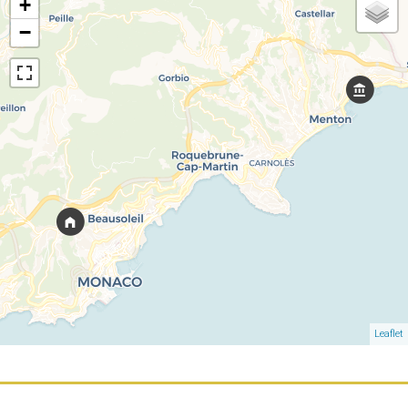
+
−
Leaflet