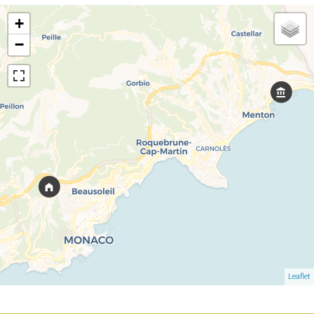
+
−
Leaflet