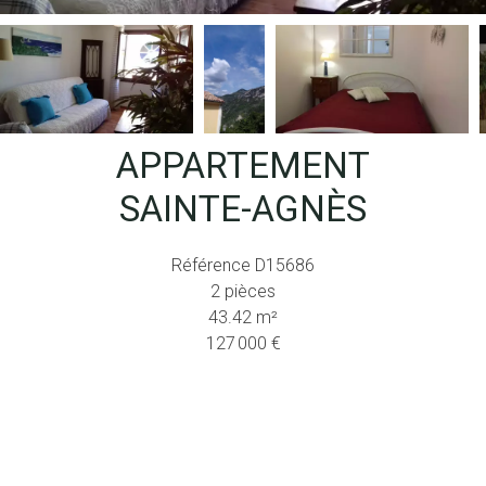
APPARTEMENT
SAINTE-AGNÈS
Référence
D15686
2 pièces
43.42
m²
127 000 €