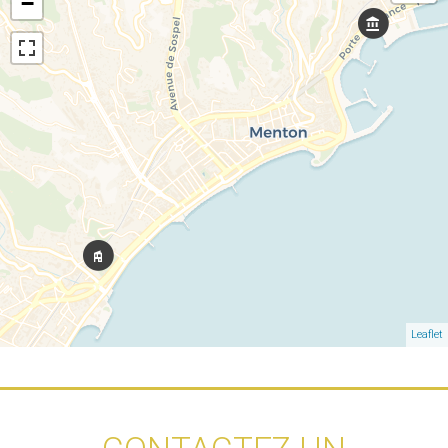
−
Leaflet