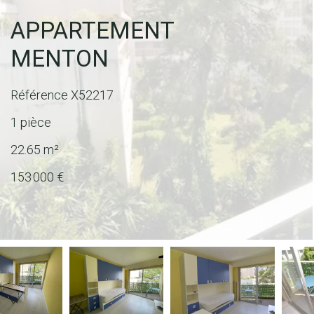
APPARTEMENT
MENTON
Référence
X52217
1 pièce
22.65
m²
153 000 €