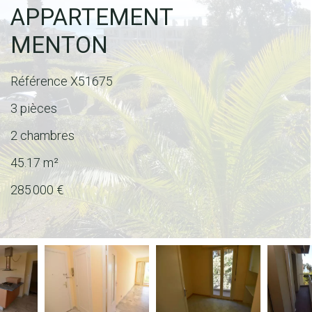
APPARTEMENT
MENTON
Référence
X51675
3 pièces
2 chambres
45.17
m²
285 000 €