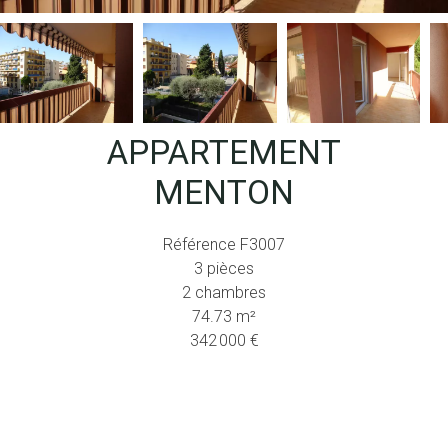
APPARTEMENT
MENTON
Référence
F3007
3 pièces
2 chambres
74.73
m²
342 000 €