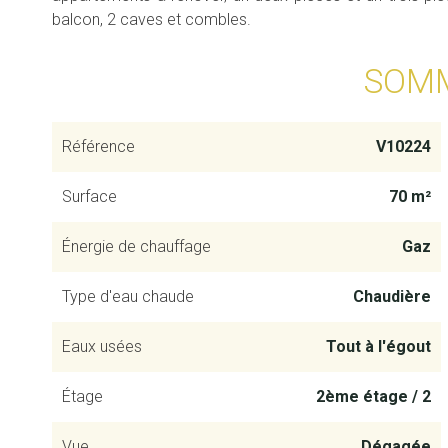
balcon, 2 caves et combles.
SOM
Référence
V10224
Surface
70 m²
Énergie de chauffage
Gaz
Type d'eau chaude
Chaudière
Eaux usées
Tout à l'égout
Étage
2ème étage / 2
Vue
Dégagée